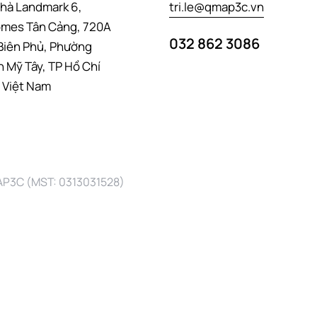
hà Landmark 6,
tri.le@qmap3c.vn
mes Tân Cảng, 720A
032 862 3086
Biên Phủ, Phường
 Mỹ Tây, TP Hồ Chí
 Việt Nam
AP3C (MST: 0313031528)